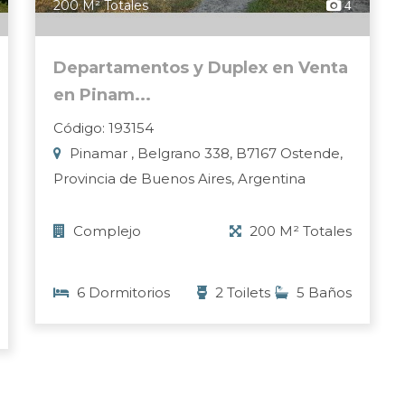
200 M² Totales
4
Departamentos y Duplex en Venta
en Pinam...
Código: 193154
Pinamar , Belgrano 338, B7167 Ostende,
Provincia de Buenos Aires, Argentina
Complejo
200 M² Totales
6 Dormitorios
2 Toilets
5 Baños