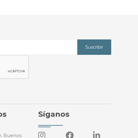
Suscribir
os
Síganos
r, Buenos