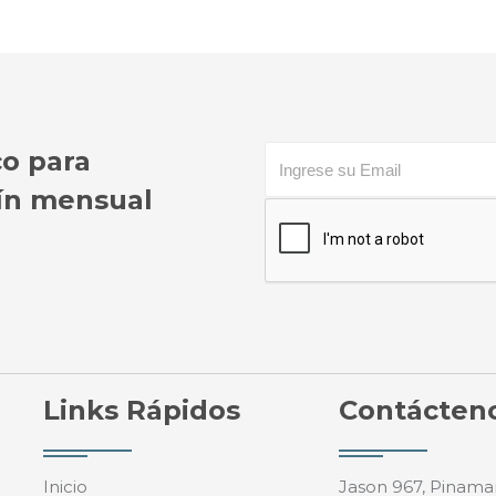
co para
etín mensual
Links Rápidos
Contácten
Inicio
Jason 967, Pinama