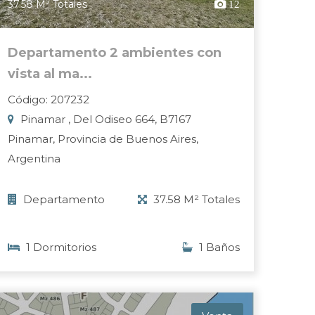
37.58 M² Totales
12
Departamento 2 ambientes con
vista al ma...
Código: 207232
Pinamar , Del Odiseo 664, B7167
Pinamar, Provincia de Buenos Aires,
Argentina
Departamento
37.58 M² Totales
1 Dormitorios
1 Baños