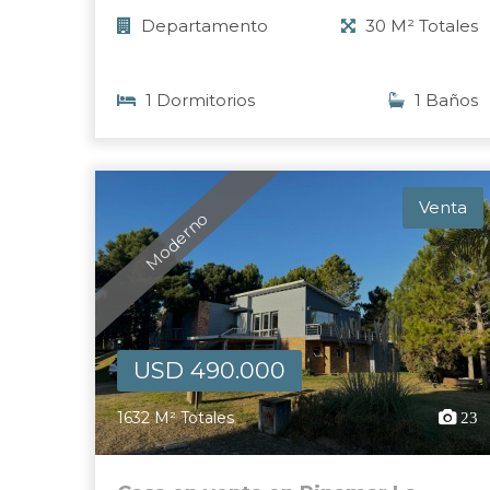
Departamento
30 M² Totales
1 Dormitorios
1 Baños
Venta
Moderno
USD 490.000
1632 M² Totales
23