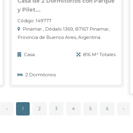
Casa de 2 Dormitorios con Parque
y Pilet...
Código: 149777
Pinamar , Dédalo 1369, B7167 Pinamar,
Provincia de Buenos Aires, Argentina
Casa
816 M² Totales
2 Dormitorios
‹
1
2
3
4
5
6
›