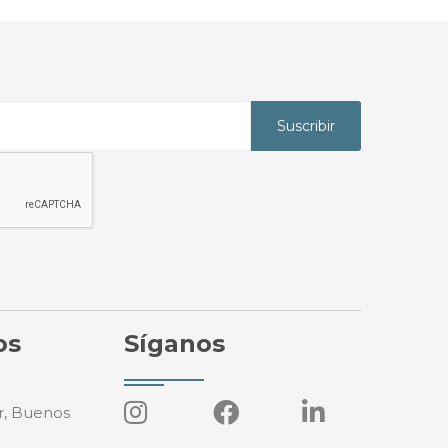
Suscribir
os
Síganos
r, Buenos