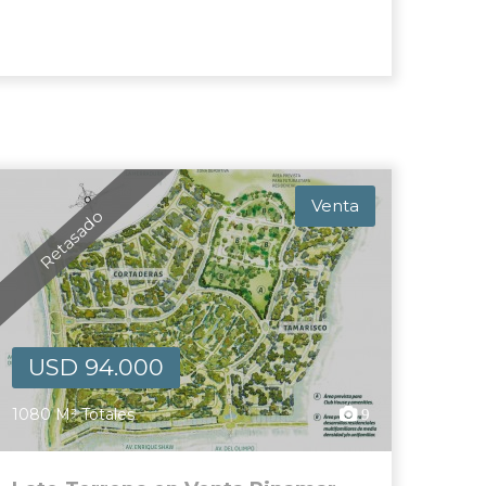
Venta
Retasado
USD 94.000
1080 M² Totales
9