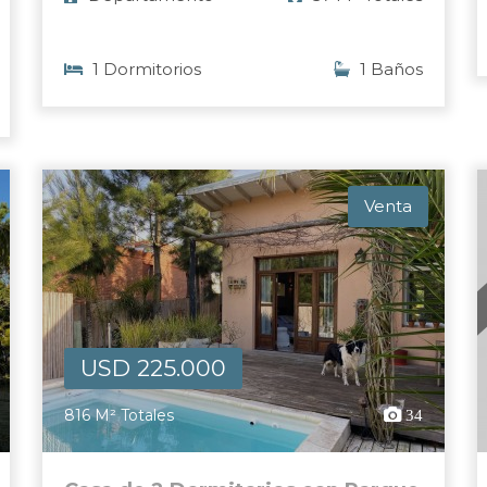
1 Dormitorios
1 Baños
Venta
USD 225.000
816 M² Totales
34