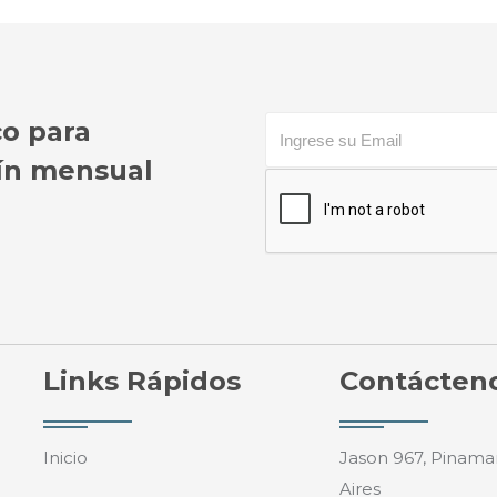
co para
etín mensual
Links Rápidos
Contácten
Inicio
Jason 967, Pinama
Aires