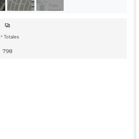
² Totales
798
d