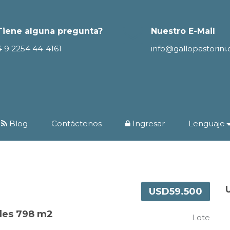
Tiene alguna pregunta?
Nuestro E-Mail
4 9 2254 44-4161
info@gallopastorini
Blog
Contáctenos
Ingresar
Lenguaje
USD59.500
des 798 m2
Lote