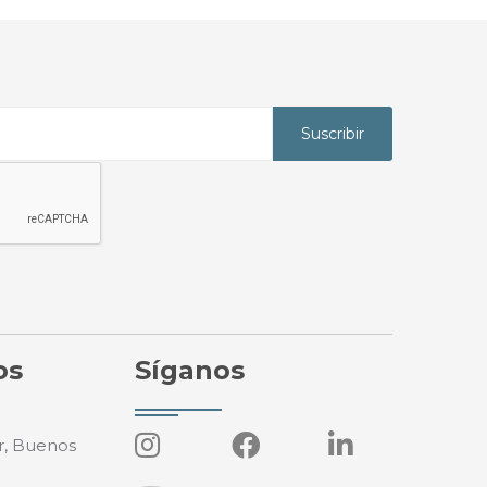
Suscribir
os
Síganos
r, Buenos