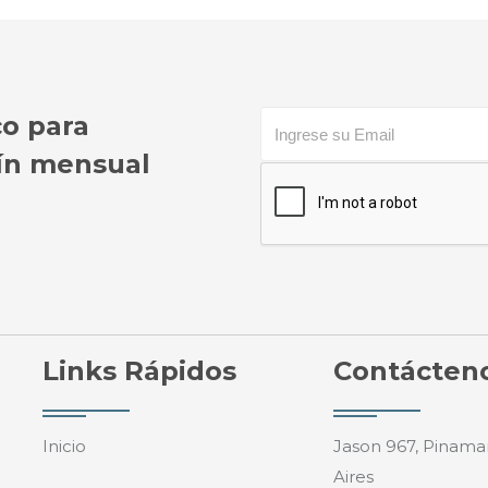
co para
etín mensual
Links Rápidos
Contácten
Inicio
Jason 967, Pinama
Aires