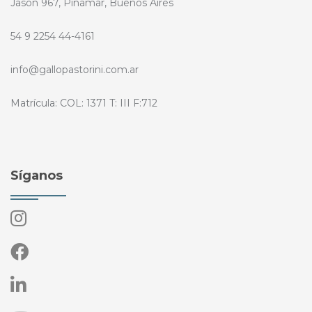
Jason 967, Pinamar, Buenos Aires
54 9 2254 44-4161
info@gallopastorini.com.ar
Matrícula: COL: 1371 T: III F:712
Síganos