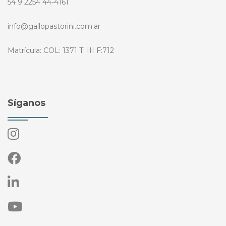
54 9 2254 44-4161
info@gallopastorini.com.ar
Matrícula: COL: 1371 T: III F:712
Síganos