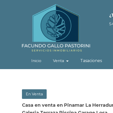
¿
5
Inicio
Venta
Tasaciones
En Venta
Casa en venta en Pinamar La Herradu
Galeria Terraza Piscina Garage Losa