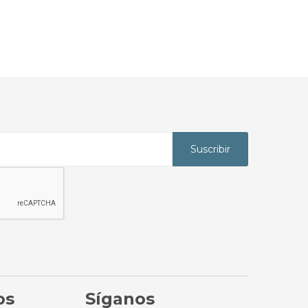
Suscribir
os
Síganos