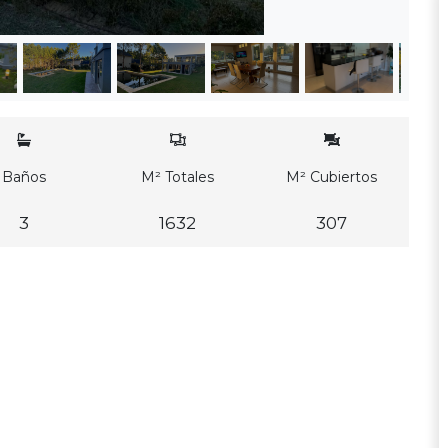
Baños
M² Totales
M² Cubiertos
3
1632
307
d