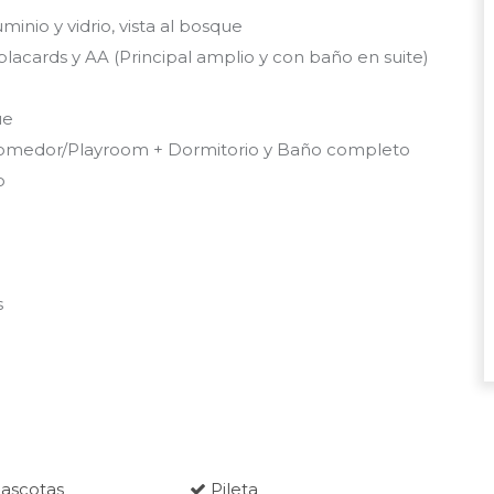
minio y vidrio, vista al bosque
lacards y AA (Principal amplio y con baño en suite)
ue
g/Comedor/Playroom + Dormitorio y Baño completo
o
s
ascotas
Pileta