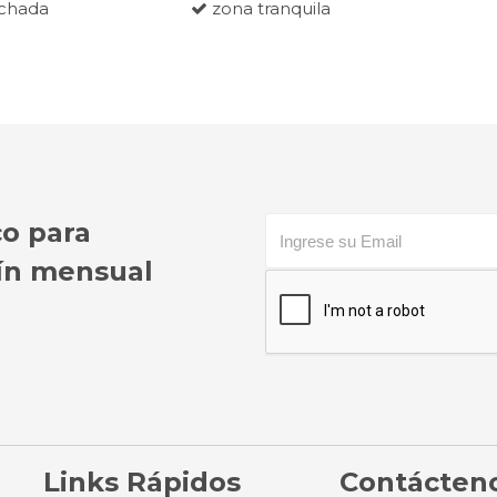
echada
zona tranquila
co para
etín mensual
Links Rápidos
Contácten